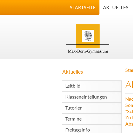
STARTSEITE
AKTUELLES
Sta
Aktuelles
A
Leitbild
Klasseneinteilungen
Nac
Som
Tutorien
"Sc
Zu 
Termine
Abs
Freitagsinfo