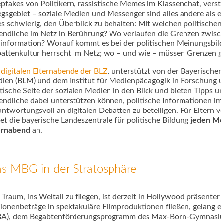
pfakes von Politikern, rassistische Memes im Klassenchat, ver
egsgebiet – soziale Medien und Messenger sind alles andere als ei
 es schwierig, den Überblick zu behalten: Mit welchen politisc
endliche im Netz in Berührung? Wo verlaufen die Grenzen zwis
information? Worauf kommt es bei der politischen Meinungsbi
attenkultur herrscht im Netz; wo – und wie – müssen Grenzen
 digitalen Elternabende der BLZ
, unterstützt von der Bayerische
ien (BLM) und dem Institut für Medienpädagogik in Forschung u
itische Seite der sozialen Medien in den Blick und bieten Tipps u
endliche dabei unterstützen können, politische Informationen i
antwortungsvoll an digitalen Debatten zu beteiligen. Für Eltern
tet die bayerische Landeszentrale für politische Bildung
jeden Mo
ernabend
an.
s MBG in der Stratosphäre
 Traum, ins Weltall zu fliegen, ist derzeit in Hollywood präsent
lionenbeträge in spektakuläre Filmproduktionen fließen, gelan
A), dem Begabtenförderungsprogramm des Max-Born-Gymnasi