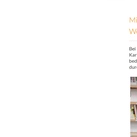
Mi
We
Bei
Kar
bed
dur