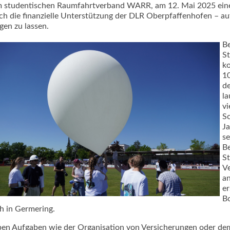
 studentischen Raumfahrtverband WARR, am 12. Mai 2025 einen
ch die finanzielle Unterstützung der DLR Oberpfaffenhofen – a
igen zu lassen.
Be
S
k
10
d
la
vi
Sc
Ja
se
Be
S
Ve
an
er
B
h in Germering.
en Aufgaben wie der Organisation von Versicherungen oder dem