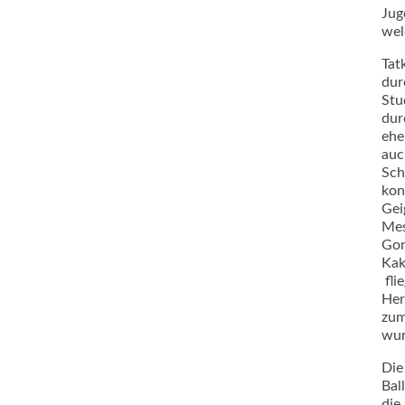
Jug
wel
Tat
dur
Stu
dur
ehe
auc
Sch
kon
Gei
Mes
Gon
Kak
fli
Her
zum
wur
Die
Bal
die