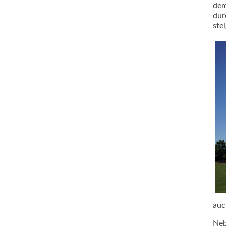
dem
dur
ste
auc
Neb