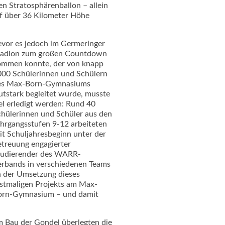
 Stratosphärenballon – allein
uf über 36 Kilometer Höhe
vor es jedoch im Germeringer
tadion zum großen Countdown
ommen konnte, der von knapp
00 Schülerinnen und Schülern
es Max-Born-Gymnasiums
utstark begleitet wurde, musste
el erledigt werden: Rund 40
hülerinnen und Schüler aus den
hrgangsstufen 9-12 arbeiteten
it Schuljahresbeginn unter der
treuung engagierter
tudierender des WARR-
rbands in verschiedenen Teams
 der Umsetzung dieses
stmaligen Projekts am Max-
orn-Gymnasium – und damit
 Bau der Gondel überlegten die