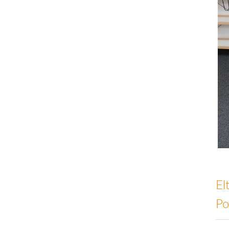
El
Po