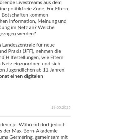
störende Livestreams aus dem
ne politikfreie Zone. Für Eltern
hen Botschaften kommen
chen Information, Meinung und
ldung im Netz an? Welche
 gezogen werden?
n Landeszentrale für neue
nd Praxis (JFF), nehmen die
nd Hilfestellungen, wie Eltern
m Netz einzuordnen und sich
 von Jugendlichen ab 11 Jahren
nat einen digitalen
16.05.2025
er denn je. Während dort jedoch
g es der Max-Born-Akademie
ums Germering, gemeinsam mit