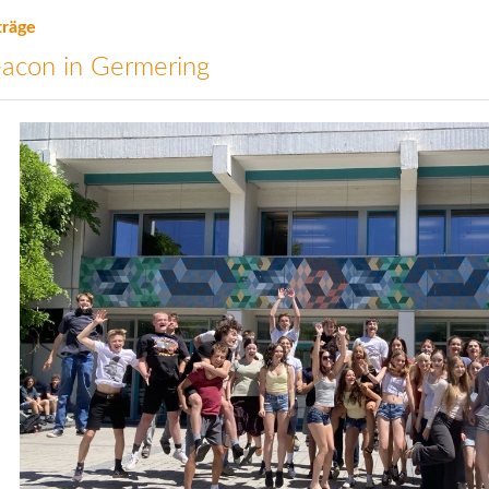
träge
acon in Germering