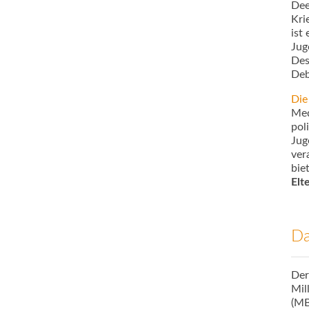
Dee
Kri
ist
Jug
Des
Deb
Die
Med
pol
Jug
ver
bie
Elt
Da
Der
Mil
(MB