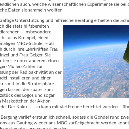
endlichen auch, welche wissenschaftlichen Experimente sie bei
che Daten sie sammeln wollten.
kräftige Unterstützung und hilfreiche Beratung erhielten die Sc
ch die stets hilfsbereiten
dierenden – insbesondere
ch Lucas Krempel, einen
maligen MBG-Schüler – als
h durch ihre Lehrkräften Frau
inzel und Frau Geiger. Sie
nten sie unter anderem einen
ger-Müller-Zähler zur
sung der Radioaktivität an der
del installieren und einen
tus mit in die Stratosphäre
egen lassen, der später zum
zstück des Logos und sogar
 Maskottchen der Aktion
de. Der Kaktus – so kann mit viel Freude berichtet werden – üb
 Bergung verlief erstaunlich schnell, sodass die Gondel rund zw
lons aus Gauting wieder ans MBG zurückgebracht werden konn
 Experimente ausgewertet werden.