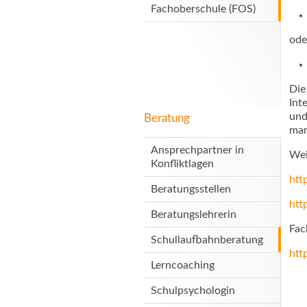
Fachoberschule (FOS)
ode
Die
Int
und
Beratung
man
Ansprechpartner in
Wei
Konfliktlagen
htt
Beratungsstellen
htt
Beratungslehrerin
Fac
Schullaufbahnberatung
htt
Lerncoaching
Schulpsychologin