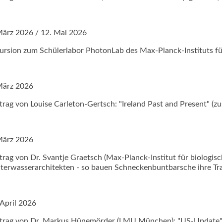
März 2026 / 12. Mai 2026
ursion zum Schülerlabor PhotonLab des Max-Planck-Instituts f
März 2026
trag von Louise Carleton-Gertsch: "Ireland Past and Present" (
 März 2026
trag von Dr. Svantje Graetsch (Max-Planck-Institut für biologisch
terwasserarchitekten - so bauen Schneckenbuntbarsche ihre T
 April 2026
trag von Dr. Markus Hünemörder (LMU München): "US-Update"