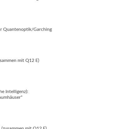
ür Quantenoptik/Garching
zusammen mit Q12 E)
e Intelligenz):
raumhäuser"
 (zusammen mit Q12 E)