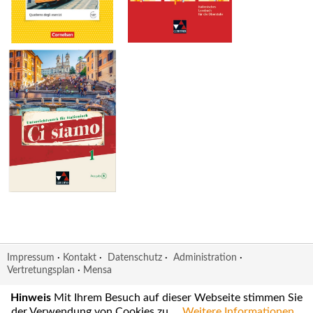
Impressum
·
Kontakt
·
Datenschutz
·
Administration
·
Vertretungsplan
·
Mensa
© 2012 - 2026 - Max Born Gymnasium Germering
Hinweis
Mit Ihrem Besuch auf dieser Webseite stimmen Sie
Diese Webseite verwendet
Goma
.
der Verwendung von Cookies zu.
Weitere Informationen